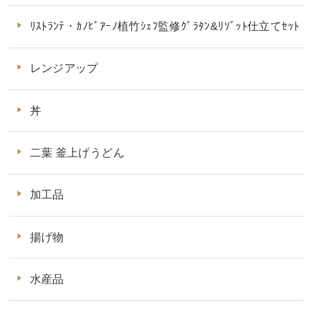
ﾘｽﾄﾗﾝﾃ・ｶﾉﾋﾞｱｰﾉ植竹ｼｪﾌ監修ｸﾞﾗﾀﾝ&ﾘｿﾞｯﾄ仕立てｾｯﾄ
レンジアップ
丼
二葉 釜上げうどん
加工品
揚げ物
水産品