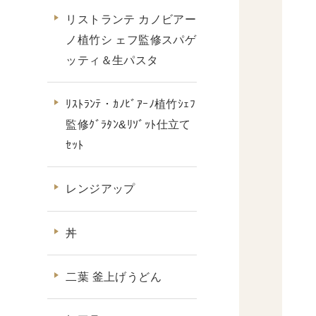
リストランテ カノビアー
ノ植竹シ ェフ監修スパゲ
ッティ＆生パスタ
ﾘｽﾄﾗﾝﾃ・ｶﾉﾋﾞｱｰﾉ植竹ｼｪﾌ
監修ｸﾞﾗﾀﾝ&ﾘｿﾞｯﾄ仕立て
ｾｯﾄ
レンジアップ
丼
二葉 釜上げうどん