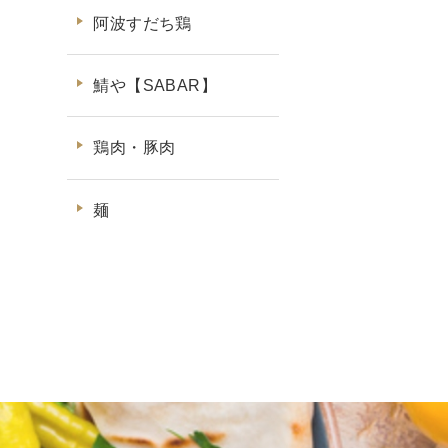
阿波すだち鶏
鯖や【SABAR】
鶏肉・豚肉
麺