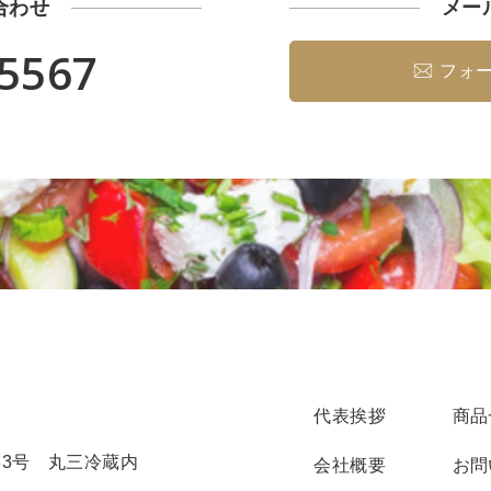
合わせ
メー
-5567
フォ
代表挨拶
商品
番33号 丸三冷蔵内
会社概要
お問