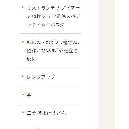
リストランテ カノビアー
ノ植竹シ ェフ監修スパゲ
ッティ＆生パスタ
ﾘｽﾄﾗﾝﾃ・ｶﾉﾋﾞｱｰﾉ植竹ｼｪﾌ
監修ｸﾞﾗﾀﾝ&ﾘｿﾞｯﾄ仕立て
ｾｯﾄ
レンジアップ
丼
二葉 釜上げうどん