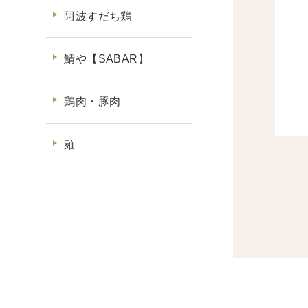
阿波すだち鶏
鯖や【SABAR】
鶏肉・豚肉
麺