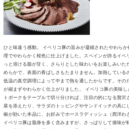
ひと味違う感動。 イベリコ豚の旨みが凝縮されたやわらか
理でやわらかく桜色に仕上げました。スペインが誇るイベ
っと溶ける脂が甘く、さらりとした味わいをお楽しみいただ
めらかで、表面の香ばしさもたまりません。加熱している
低温の真空調理によって中まで熱を通したからです。その
が縮まずやわらかく仕上がりました。 イベリコ豚の美味し
トポークをテーブルで切り分ければ、注目の的になる贅沢
菜を添えたり、サラダのトッピングやサンドイッチの具に
椒が効いた本品に、お好みでホースラディッシュ（西洋わ
イベリコ豚は脂身を多く含みますが、さっぱりして後味が